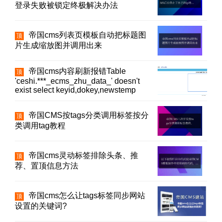
登录失败被锁定终极解决办法
帝国cms列表页模板自动把标题图
顶
片生成缩放图并调用出来
帝国cms内容刷新报错Table
顶
'ceshi.***_ecms_zhu_data_' doesn't
exist select keyid,dokey,newstemp
帝国CMS按tags分类调用标签按分
顶
类调用tag教程
帝国cms灵动标签排除头条、推
顶
荐、置顶信息方法
帝国cms怎么让tags标签同步网站
顶
设置的关键词?